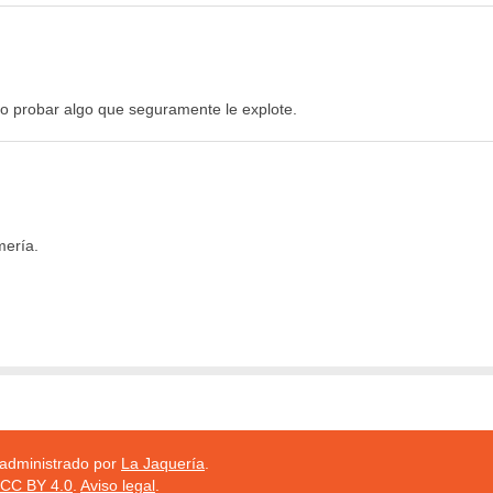
no probar algo que seguramente le explote.
mería.
 administrado por
La Jaquería
.
CC BY 4.0
.
Aviso legal
.