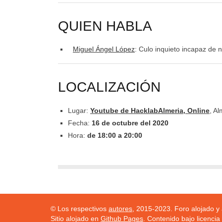
QUIEN HABLA
Miguel Ángel López
: Culo inquieto incapaz de 
LOCALIZACIÓN
Lugar:
Youtube de HacklabAlmeria, Online
, Al
Fecha:
16 de octubre del 2020
Hora:
de 18:00 a 20:00
© Los respectivos
autores
, 2015-2023. Foro alojado y
Sitio alojado en
Github Pages
. Contenido bajo licencia