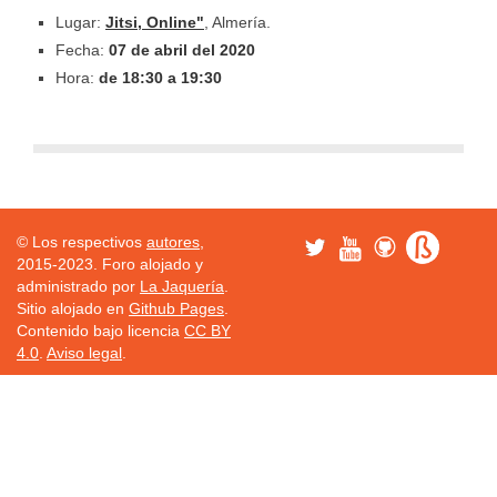
Lugar:
Jitsi, Online"
, Almería.
Fecha:
07 de abril del 2020
Hora:
de 18:30 a 19:30
© Los respectivos
autores
,
2015-2023. Foro alojado y
administrado por
La Jaquería
.
Sitio alojado en
Github Pages
.
Contenido bajo licencia
CC BY
4.0
.
Aviso legal
.